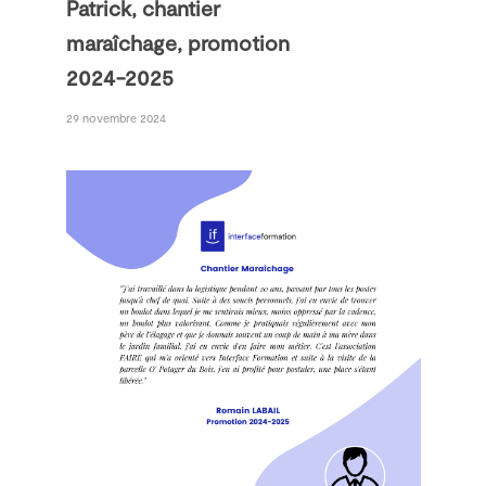
Patrick, chantier
maraîchage, promotion
2024-2025
29 novembre 2024