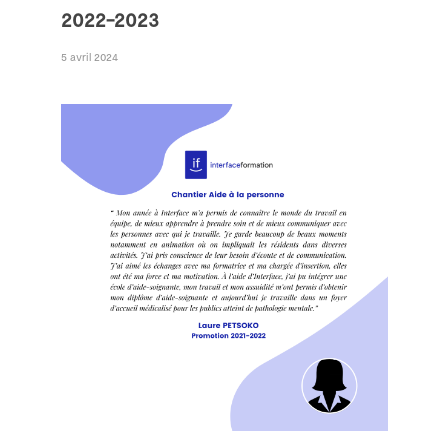
2022-2023
5 avril 2024