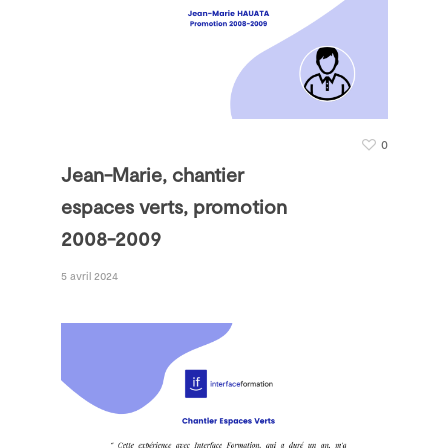
0
Jean-Marie, chantier
espaces verts, promotion
2008-2009
5 avril 2024