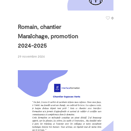
0
Romain, chantier
Maraîchage, promotion
2024-2025
29 novembre 2024